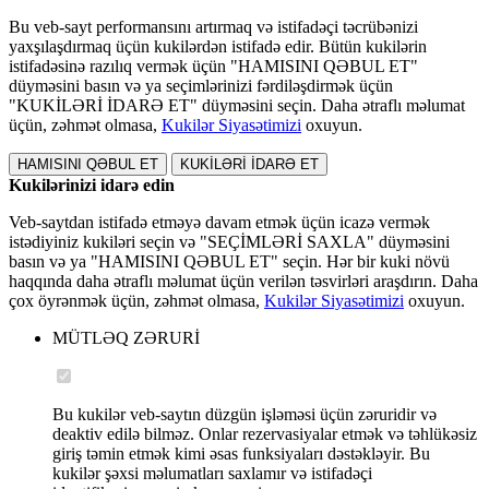
Bu veb-sayt performansını artırmaq və istifadəçi təcrübənizi
yaxşılaşdırmaq üçün kukilərdən istifadə edir. Bütün kukilərin
istifadəsinə razılıq vermək üçün "HAMISINI QƏBUL ET"
düyməsini basın və ya seçimlərinizi fərdiləşdirmək üçün
"KUKİLƏRİ İDARƏ ET" düyməsini seçin. Daha ətraflı məlumat
üçün, zəhmət olmasa,
Kukilər Siyasətimizi
oxuyun.
HAMISINI QƏBUL ET
KUKİLƏRİ İDARƏ ET
Kukilərinizi idarə edin
Veb-saytdan istifadə etməyə davam etmək üçün icazə vermək
istədiyiniz kukiləri seçin və "SEÇİMLƏRİ SAXLA" düyməsini
basın və ya "HAMISINI QƏBUL ET" seçin. Hər bir kuki növü
haqqında daha ətraflı məlumat üçün verilən təsvirləri araşdırın. Daha
çox öyrənmək üçün, zəhmət olmasa,
Kukilər Siyasətimizi
oxuyun.
MÜTLƏQ ZƏRURİ
Bu kukilər veb-saytın düzgün işləməsi üçün zəruridir və
deaktiv edilə bilməz. Onlar rezervasiyalar etmək və təhlükəsiz
giriş təmin etmək kimi əsas funksiyaları dəstəkləyir. Bu
kukilər şəxsi məlumatları saxlamır və istifadəçi