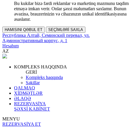
Bu kukilər bizə fərdi reklamlar və marketinq məzmunu təqdim
etməyə imkan verir. Onlar şəxsi məlumatları saxlamır. Bunun
əvəzinə, brauzerinizin və cihazınızın unikal identifikasiyasına
əsaslanır.
HAMISINI QƏBUL ET
SEÇİMLƏRİ SAXLA
Республика Алтай, Семинский перевал, ул.
Административный корпус, д. 1
Hesabım
AZ
KOMPLEKS HAQQINDA
GERİ
Kompleks haqqında
Şəkillər
QALMAQ
XİDMƏTLƏR
ƏLAQƏ
REZERVASİYA
ŞƏXSİ KABİNET
MENYU
REZERVASİYA ET