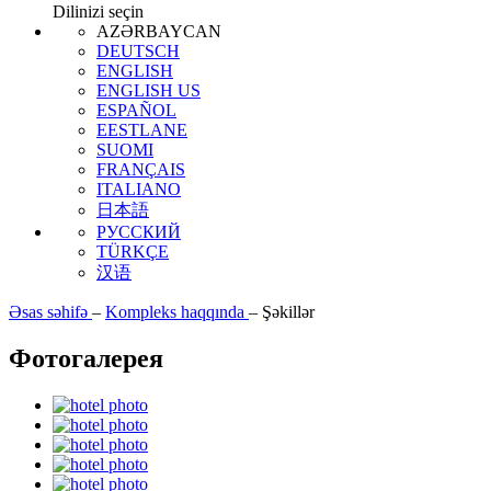
Dilinizi seçin
AZƏRBAYCAN
DEUTSCH
ENGLISH
ENGLISH US
ESPAÑOL
EESTLANE
SUOMI
FRANÇAIS
ITALIANO
日本語
РУССКИЙ
TÜRKÇE
汉语
Əsas səhifə
–
Kompleks haqqında
–
Şəkillər
Фотогалерея