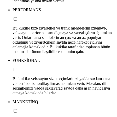
identifikasiyasına imkan vermir.
PERFORMANS
Bu kukilər bizə ziyarətləri və trafik mənbələrini izləməyə,
veb-saytın performansını ölçməyə və yaxşılaşdırmağa imkan
verir. Onlar hansı səhifələrin ən çox və ən az populyar
olduğunu və ziyarətçilərin saytda necə hərəkət etdiyini
anlamağa kömək edir. Bu kukilər tərəfindən toplanan bütün
məlumatlar ümumiləşdirilir və anonim qalır.
FUNKSİONAL
Bu kukilər veb-saytın sizin seçimlərinizi yadda saxlamasına
və təcrübənizi fərdiləşdirməsinə imkan verir. Məsələn, dil
seçimlərinizi yadda saxlayaraq saytda daha asan naviqasiya
etməyə kömək edə bilərlər.
MARKETİNQ